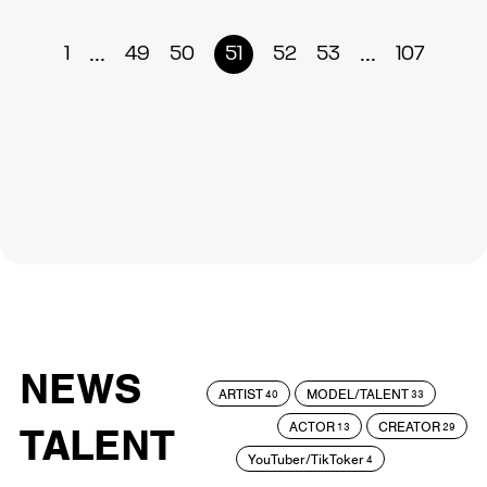
...
...
1
49
50
51
52
53
107
NEWS
ARTIST
MODEL/TALENT
40
33
ACTOR
CREATOR
TALENT
13
29
YouTuber/TikToker
4