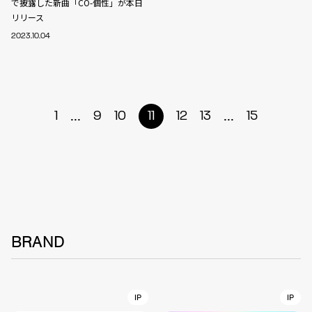
で披露した新曲「CO-個性」が本日
リリース
2023.10.04
...
...
1
9
10
11
12
13
15
BRAND
IP
IP