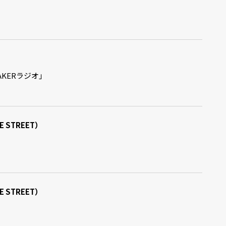
 MAKERラジオ」
STREET）
STREET）