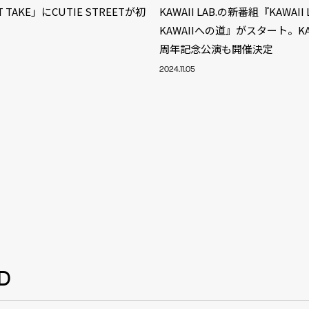
T TAKE」にCUTIE STREETが初
KAWAII LAB.の新番組『KAWAII 
KAWAIIへの道』がスタート。KAWA
周年記念公演も開催決定
2024.11.05
D