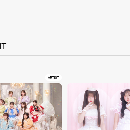
NT
ARTIST