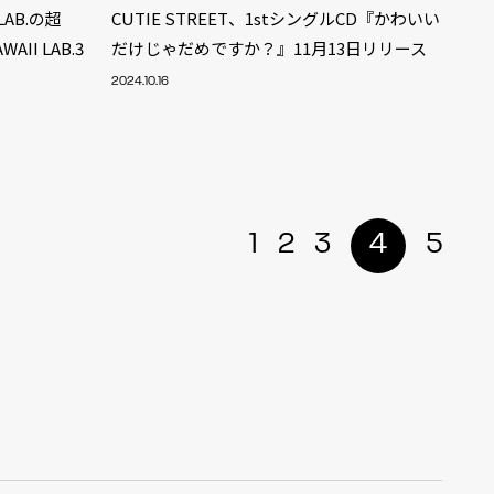
LAB.の超
CUTIE STREET、1stシングルCD『かわいい
II LAB.3
だけじゃだめですか？』11月13日リリース
2024.10.16
1
2
3
4
5