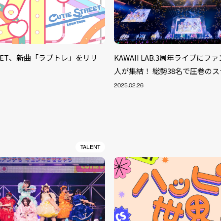
TREET、新曲「ラブトレ」をリリ
KAWAII LAB.3周年ライブにファン
人が集結！ 総勢38名で圧巻の
2025.02.26
TALENT