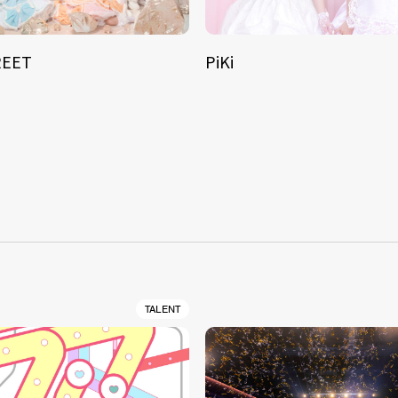
REET
PiKi
S
TALENT