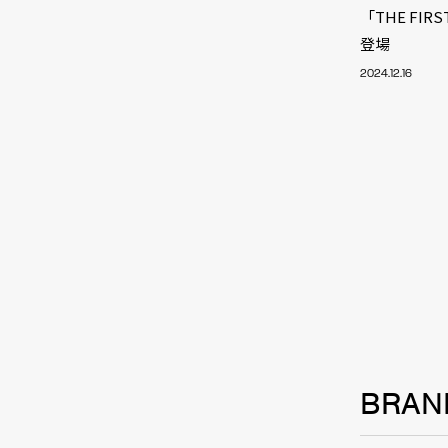
「THE FIRS
登場
2024.12.16
BRAN