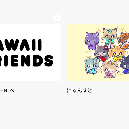
IP
IENDS
にゃんすと