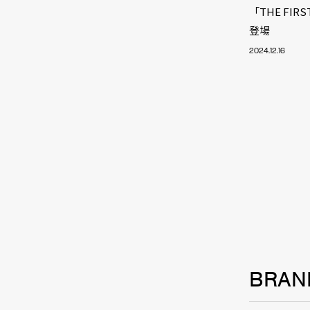
「THE FIRS
登場
2024.12.16
BRAN