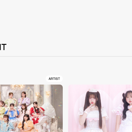
NT
ARTIST