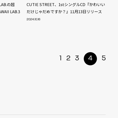
LAB.の超
CUTIE STREET、1stシングルCD『かわいい
II LAB.3
だけじゃだめですか？』11月13日リリース
2024.10.16
1
2
3
4
5