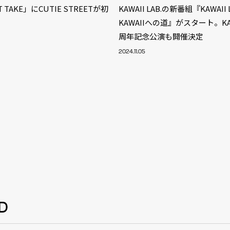
T TAKE」にCUTIE STREETが初
KAWAII LAB.の新番組『KAWAII 
KAWAIIへの道』がスタート。KAWA
周年記念公演も開催決定
2024.11.05
D