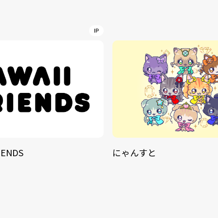
IP
IENDS
にゃんすと