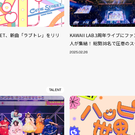
TREET、新曲「ラブトレ」をリリ
KAWAII LAB.3周年ライブにファン
人が集結！ 総勢38名で圧巻の
2025.02.26
TALENT