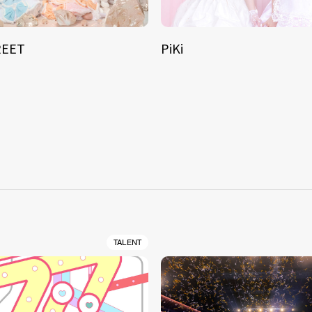
REET
PiKi
S
TALENT