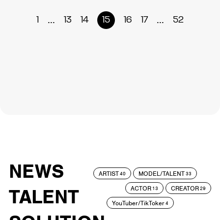
...
...
1
13
14
15
16
17
52
NEWS
ARTIST
MODEL/TALENT
40
33
ACTOR
CREATOR
TALENT
13
29
YouTuber/TikToker
4