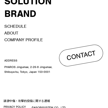
SOLUTION
BRAND
SCHEDULE
ABOUT
COMPANY PROFILE
CONTACT
ADDRESS
PHAROS Jingumae, 2-26-8 Jingumae,
Shibuya-ku, Tokyo, Japan 150-0001
誹謗中傷・攻撃的投稿に関する通報
PRIVACY POLICY
©ASOBISYSTEM CO., LTD