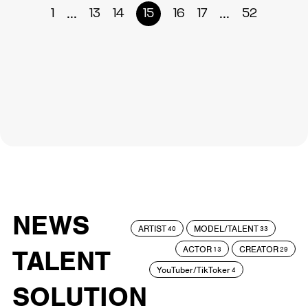
...
...
1
13
14
15
16
17
52
NEWS
ARTIST
MODEL/TALENT
40
33
ACTOR
CREATOR
TALENT
13
29
YouTuber/TikToker
4
SOLUTION