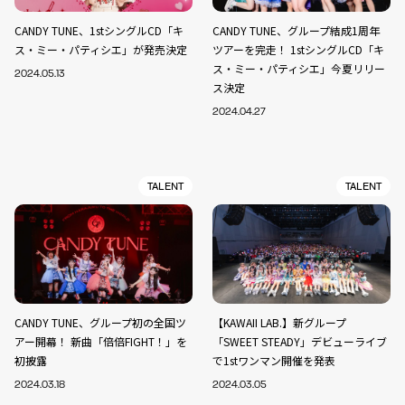
CANDY TUNE、1stシングルCD「キ
CANDY TUNE、グループ結成1周年
ス・ミー・パティシエ」が発売決定
ツアーを完走！ 1stシングルCD「キ
ス・ミー・パティシエ」今夏リリー
2024.05.13
ス決定
2024.04.27
TALENT
TALENT
CANDY TUNE、グループ初の全国ツ
【KAWAII LAB.】新グループ
アー開幕！ 新曲「倍倍FIGHT！」を
「SWEET STEADY」デビューライブ
初披露
で1stワンマン開催を発表
2024.03.18
2024.03.05