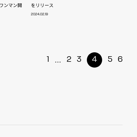
tワンマン開
をリリース
2024.02.19
...
1
2
3
4
5
6