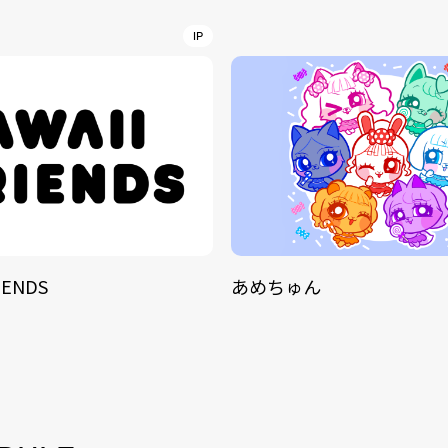
IP
IENDS
あめちゅん