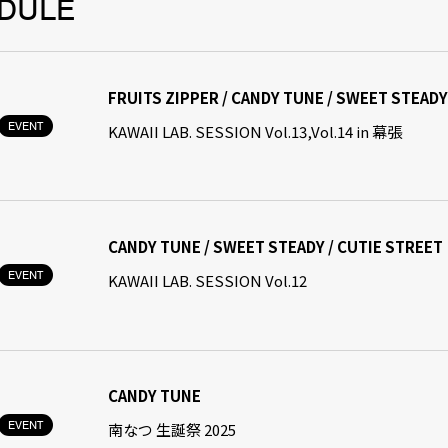
DULE
FRUITS ZIPPER / CANDY TUNE / SWEET STEADY
EVENT
KAWAII LAB. SESSION Vol.13,Vol.14 in 幕張
CANDY TUNE / SWEET STEADY / CUTIE STREET
EVENT
KAWAII LAB. SESSION Vol.12
CANDY TUNE
EVENT
南なつ 生誕祭 2025