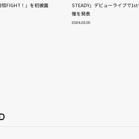
倍倍FIGHT！」を初披露
STEADY」デビューライブで1s
催を発表
2024.03.05
D