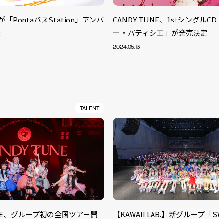
B.が「PontaパスStation」アンバ
CANDY TUNE、1stシングル
任
ー・パティシエ」が発売決定
2024.05.13
TALENT
UNE、グループ初の全国ツアー開
【KAWAII LAB.】新グループ「S