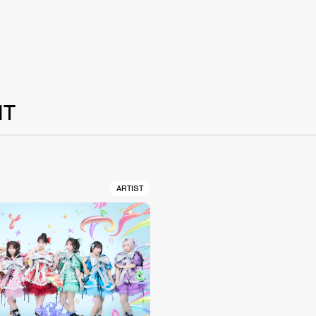
NT
ARTIST