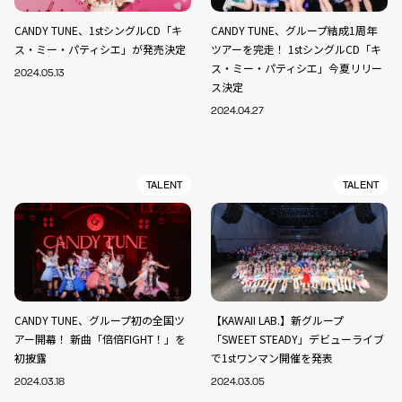
CANDY TUNE、1stシングルCD「キ
CANDY TUNE、グループ結成1周年
ス・ミー・パティシエ」が発売決定
ツアーを完走！ 1stシングルCD「キ
ス・ミー・パティシエ」今夏リリー
2024.05.13
ス決定
2024.04.27
TALENT
TALENT
CANDY TUNE、グループ初の全国ツ
【KAWAII LAB.】新グループ
アー開幕！ 新曲「倍倍FIGHT！」を
「SWEET STEADY」デビューライブ
初披露
で1stワンマン開催を発表
2024.03.18
2024.03.05