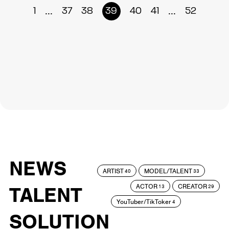
...
...
1
37
38
39
40
41
52
NEWS
ARTIST
MODEL/TALENT
40
33
ACTOR
CREATOR
TALENT
13
29
YouTuber/TikToker
4
SOLUTION