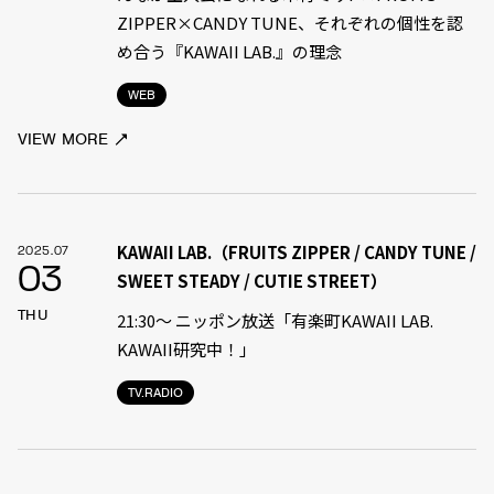
ZIPPER×CANDY TUNE、それぞれの個性を認
め合う『KAWAII LAB.』の理念
WEB
VIEW MORE
KAWAII LAB.（FRUITS ZIPPER / CANDY TUNE /
2025.07
03
SWEET STEADY / CUTIE STREET）
THU
21:30〜 ニッポン放送「有楽町KAWAII LAB.
KAWAII研究中！」
TV.RADIO