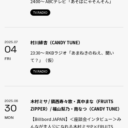
24:00〜 ABCテレビ「あそばにゃそんそん」
TV.RADIO
村川緋杏（CANDY TUNE）
2025.07
04
23:30〜 RKBラジオ「あまねきのねえ、聞い
FRI
て？」（仮）
TV.RADIO
木村ミサ / 鎮西寿々歌・真中まな（FRUITS
2025.06
30
ZIPPER）/ 福山梨乃・南なつ（CANDY TUNE）
MON
【Billbord JAPAN】＜座談会インタビュー＞み
んなが主人公になれる――木村ミサP×FRUITS