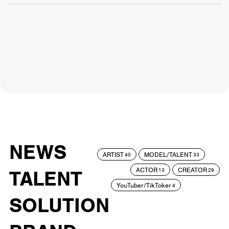
NEWS
ARTIST
MODEL/TALENT
40
33
ACTOR
CREATOR
TALENT
13
29
YouTuber/TikToker
4
SOLUTION