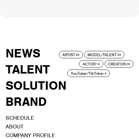
NEWS
ARTIST
MODEL/TALENT
40
33
ACTOR
CREATOR
TALENT
13
29
YouTuber/TikToker
4
SOLUTION
BRAND
SCHEDULE
ABOUT
COMPANY PROFILE