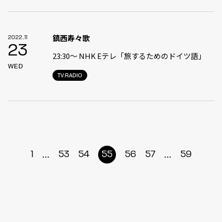
鎮西寿々歌
2022.11
23
23:30〜 NHK Eテレ「旅するためのドイツ語」
WED
TV.RADIO
...
...
1
53
54
55
56
57
59