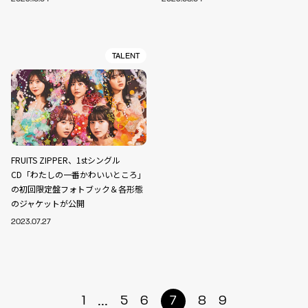
TALENT
FRUITS ZIPPER、1stシングル
CD「わたしの一番かわいいところ」
の初回限定盤フォトブック＆各形態
のジャケットが公開
2023.07.27
...
1
5
6
7
8
9