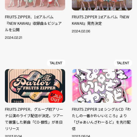
FRUITS ZIPPER、1stアルバム
FRUITS ZIPPER 1stアルバム『NEW
『NEW KAWAII』収録曲＆ビジュア
KAWAII』発売決定
ルを公開
2024.02.06
2024.02.21
TALENT
TALENT
FRUITS ZIPPER、グループ初アリー
FRUITS ZIPPER 1st シングルCD『わ
ナ公演のライブ配信が決定。ツアー
たしの一番かわいいところ』より
で披露した新曲「CO-個性」が本日
「ぴゅあいんざわーるど」を先行配
リリース
信
2023.10.04
2023.08.04