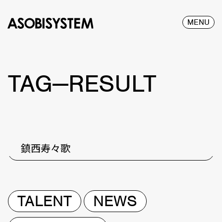
MENU
TAG—RESULT
鎮西寿々歌
TALENT
NEWS