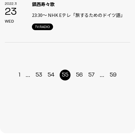
鎮西寿々歌
2022.11
23
23:30〜 NHK Eテレ「旅するためのドイツ語」
WED
TV.RADIO
...
...
1
53
54
55
56
57
59