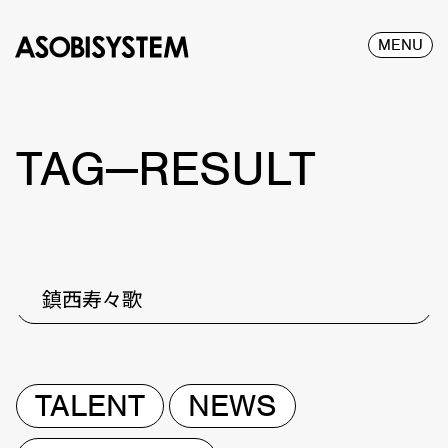
MENU
TAG—RESULT
鎮西寿々歌
TALENT
NEWS