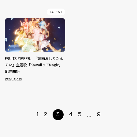
TALENT
FRUITS ZIPPER、『映画おしりたん
てい』主題歌「KawaiiってMagic」
配信開始
2025.03.21
...
1
2
3
4
5
9