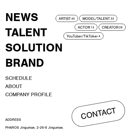
NEWS
ARTIST
MODEL/TALENT
40
33
ACTOR
CREATOR
TALENT
13
29
YouTuber/TikToker
4
SOLUTION
BRAND
SCHEDULE
ABOUT
COMPANY PROFILE
CONTACT
ADDRESS
PHAROS Jingumae, 2-26-8 Jingumae,