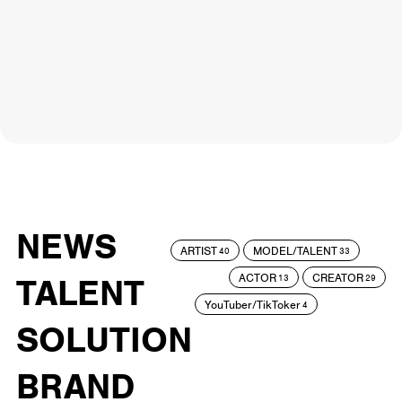
NEWS
ARTIST
MODEL/TALENT
40
33
ACTOR
CREATOR
TALENT
13
29
YouTuber/TikToker
4
SOLUTION
BRAND