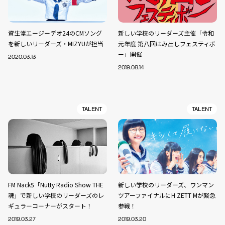
資生堂エージーデオ24のCMソング
新しい学校のリーダーズ主催「令和
を新しいリーダーズ・MIZYUが担当
元年度 第八回はみ出しフェスティボ
ー」開催
2020.03.13
2019.08.14
TALENT
TALENT
FM Nack5「Nutty Radio Show THE
新しい学校のリーダーズ、ワンマン
魂」で新しい学校のリーダーズのレ
ツアーファイナルにH ZETT Mが緊急
ギュラーコーナーがスタート！
参戦！
2019.03.27
2019.03.20