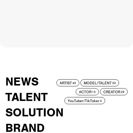
NEWS
ARTIST
MODEL/TALENT
40
33
ACTOR
CREATOR
TALENT
13
29
YouTuber/TikToker
4
SOLUTION
BRAND