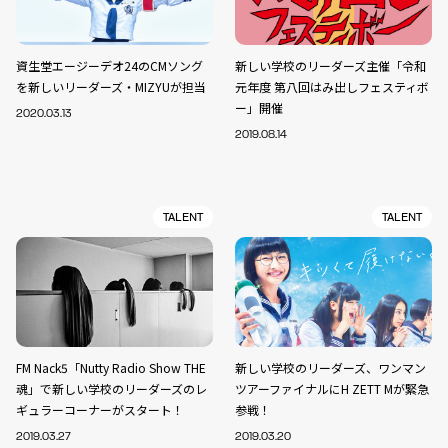
資生堂エージーデオ24のCMソング
新しい学校のリーダーズ主催「令和
を新しいリーダーズ・MIZYUが担当
元年度 第八回はみ出しフェスティボ
ー」開催
2020.03.13
2019.08.14
TALENT
TALENT
FM Nack5「Nutty Radio Show THE
新しい学校のリーダーズ、ワンマン
魂」で新しい学校のリーダーズのレ
ツアーファイナルにH ZETT Mが緊急
ギュラーコーナーがスタート！
参戦！
2019.03.27
2019.03.20