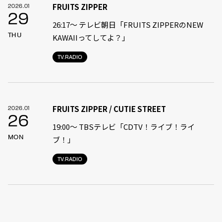
FRUITS ZIPPER
2026.01
29
26:17～ テレビ朝日「FRUITS ZIPPERのNEW
THU
KAWAIIってしてよ？」
TV.RADIO
FRUITS ZIPPER / CUTIE STREET
2026.01
26
19:00〜 TBSテレビ「CDTV！ライブ！ライ
MON
ブ！」
TV.RADIO