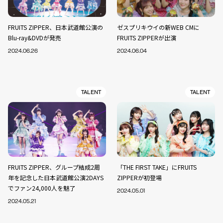
FRUITS ZIPPER、日本武道館公演の
ゼスプリキウイの新WEB CMに
Blu-ray&DVDが発売
FRUITS ZIPPERが出演
2024.06.26
2024.06.04
TALENT
TALENT
FRUITS ZIPPER、グループ結成2周
「THE FIRST TAKE」にFRUITS
年を記念した日本武道館公演2DAYS
ZIPPERが初登場
でファン24,000人を魅了
2024.05.01
2024.05.21