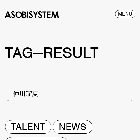
MENU
TAG—RESULT
仲川瑠夏
TALENT
NEWS