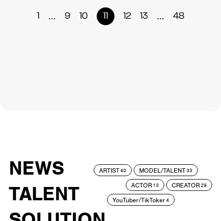
...
...
1
9
10
11
12
13
48
NEWS
ARTIST
MODEL/TALENT
40
33
ACTOR
CREATOR
TALENT
13
29
YouTuber/TikToker
4
SOLUTION