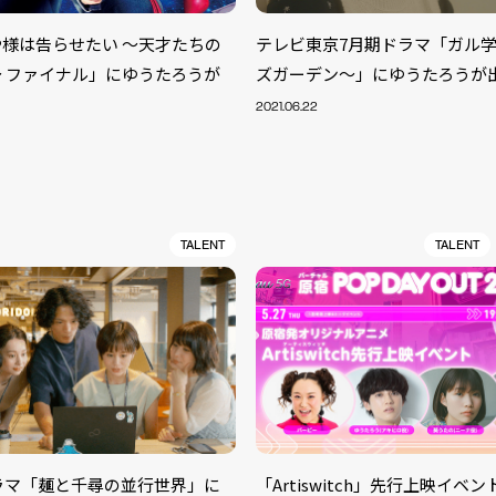
様は告らせたい ～天才たちの
テレビ東京7月期ドラマ「ガル
 ファイナル」にゆうたろうが
ズガーデン～」にゆうたろうが
2021.06.22
TALENT
TALENT
eドラマ「麺と千尋の並行世界」に
「Artiswitch」先行上映イベ