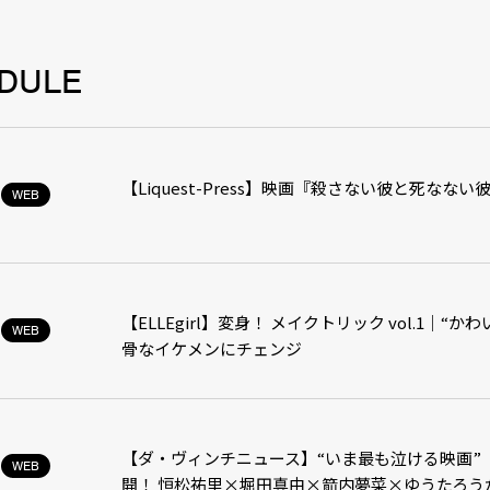
DULE
【Liquest-Press】映画『殺さない彼と死な
WEB
【ELLEgirl】変身！ メイクトリック vol.1｜
WEB
骨なイケメンにチェンジ
【ダ・ヴィンチニュース】“いま最も泣ける映画”
WEB
開！ 恒松祐里×堀田真由×箭内夢菜×ゆうたろう