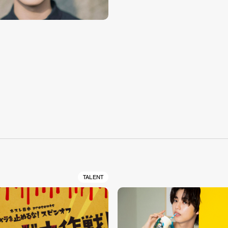
う
S
TALENT