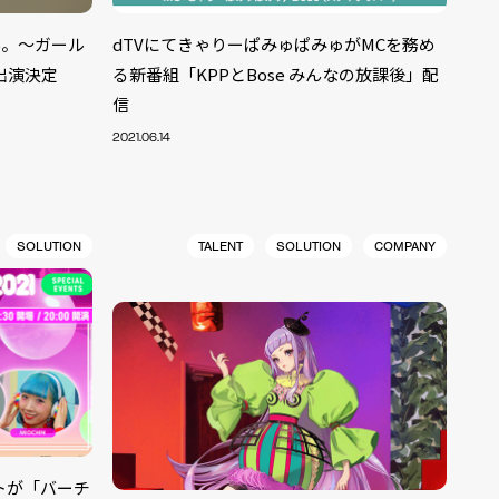
学。～ガール
dTVにてきゃりーぱみゅぱみゅがMCを務め
出演決定
る新番組「KPPとBose みんなの放課後」配
信
2021.06.14
SOLUTION
TALENT
SOLUTION
COMPANY
ントが「バーチ