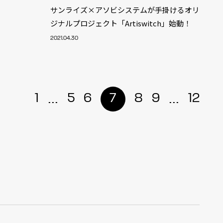
サンライズ×アソビシステムが手掛けるオリ
ジナルプロジェクト「Artiswitch」始動！
2021.04.30
...
...
1
5
6
7
8
9
12