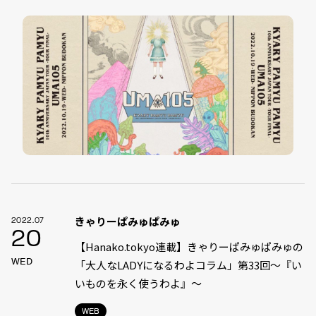
きゃりーぱみゅぱみゅ
2022.07
20
【Hanako.tokyo連載】きゃりーぱみゅぱみゅの
WED
「大人なLADYになるわよコラム」第33回〜『い
いものを永く使うわよ』〜
WEB