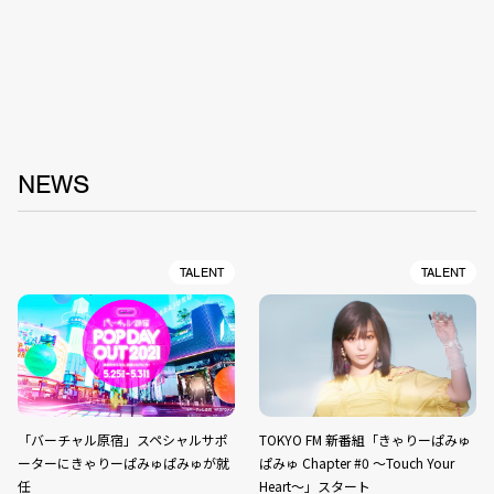
NEWS
TALENT
TALENT
「バーチャル原宿」スペシャルサポ
TOKYO FM 新番組「きゃりーぱみゅ
ーターにきゃりーぱみゅぱみゅが就
ぱみゅ Chapter #0 〜Touch Your
任
Heart〜」スタート