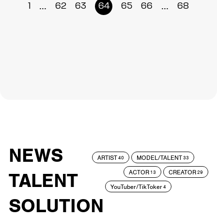
...
...
1
62
63
64
65
66
68
NEWS
ARTIST
MODEL/TALENT
40
33
ACTOR
CREATOR
TALENT
13
29
YouTuber/TikToker
4
SOLUTION